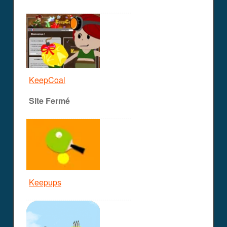
KeepCoal
Site Fermé
Keepups