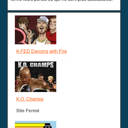
K-FED Dancing with Fire
K.O. Champs
Site Fermé