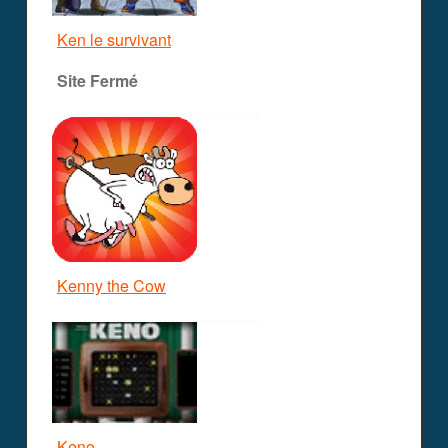
Ken le survivant
Site Fermé
Kenny the Cow
Keno