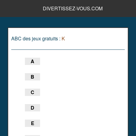
DIVERTISSEZ-VOUS.COM
ABC des jeux gratuits :
K
A
B
C
D
E