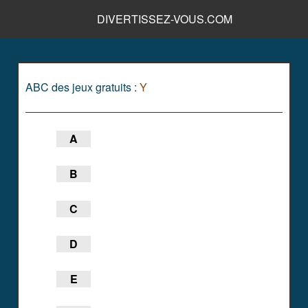
DIVERTISSEZ-VOUS.COM
ABC des jeux gratuits :
Y
A
B
C
D
E