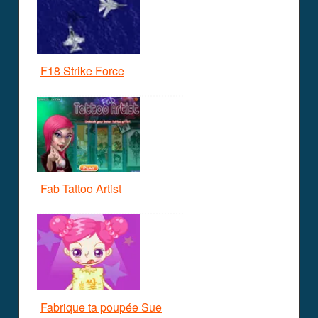
F18 Strike Force
Fab Tattoo Artist
Fabrique ta poupée Sue