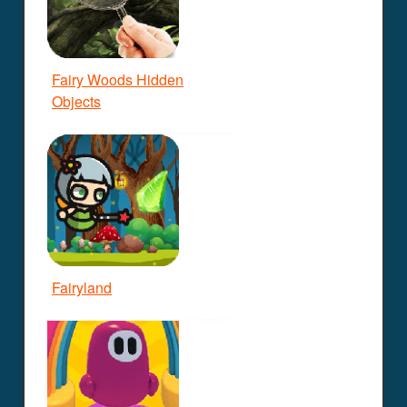
Fairy Woods Hidden
Objects
Fairyland