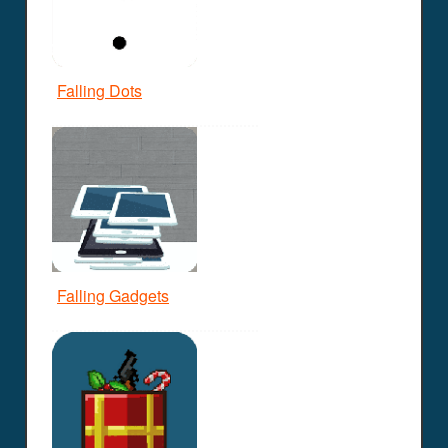
Falling Dots
Falling Gadgets