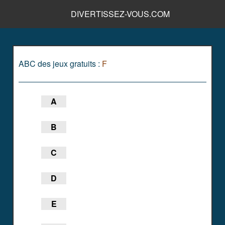
DIVERTISSEZ-VOUS.COM
ABC des jeux gratuits :
F
A
B
C
D
E