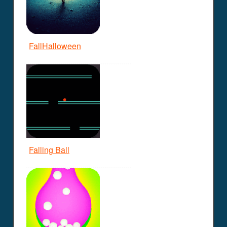
FallHalloween
Falling Ball