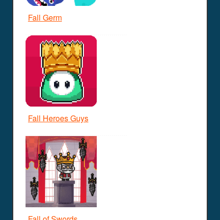
Fall Germ
Fall Heroes Guys
Fall of Swords