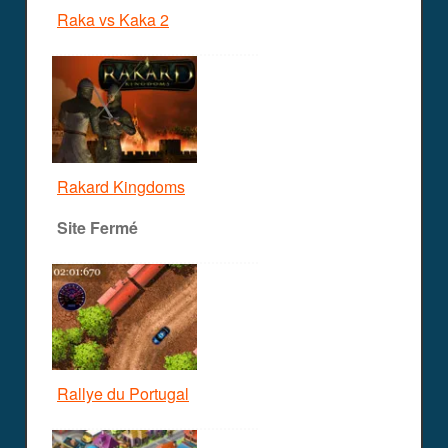
Raka vs Kaka 2
Rakard Kingdoms
Site Fermé
Rallye du Portugal