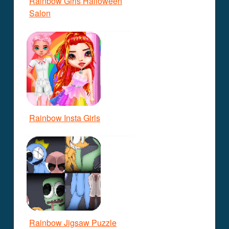
Rainbow Girls Halloween
Salon
Rainbow Insta Girls
Rainbow Jigsaw Puzzle