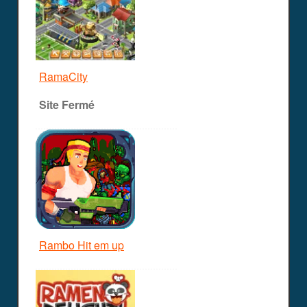
RamaCity
Site Fermé
Rambo Hit em up