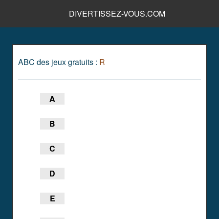
DIVERTISSEZ-VOUS.COM
ABC des jeux gratuits :
R
A
B
C
D
E