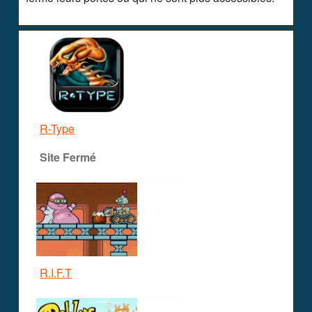
R-Type
Site Fermé
R.I.F.T