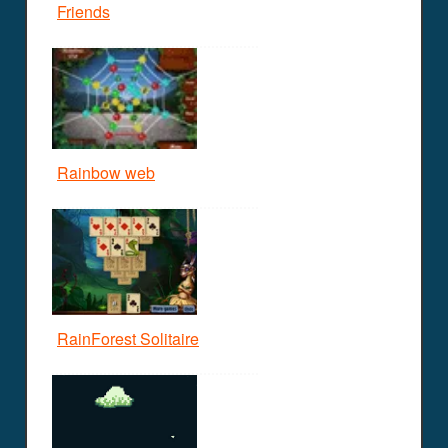
Friends
Rainbow web
RainForest Solitaire