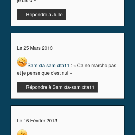
je dis 0 »
Répondre à Julie
Le 25 Mars 2013
Samixia-samixita11
: « Ca ne marche pas
et je pense que c'est nul »
Répondre à Samixia-samixita11
Le 16 Février 2013