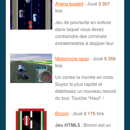
Aliens busted
- Joué
3 307
fois
Jeu de poursuite en voiture
dans lequel vous devez
contraindre des criminels
extraterrestres à stopper leur
Motorcycle racer
- Joué
5 355
fois
Un contre la montre en moto.
Soyez le plus rapide et
établissez un nouveau record
du tour. Touche "Haut" /
Broom
- Joué
2 175
fois
Jeu HTML5
: Broom est un