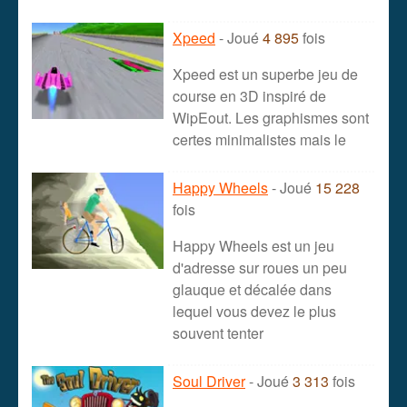
Xpeed
- Joué
4 895
fois
Xpeed est un superbe jeu de
course en 3D inspiré de
WipEout. Les graphismes sont
certes minimalistes mais le
Happy Wheels
- Joué
15 228
fois
Happy Wheels est un jeu
d'adresse sur roues un peu
glauque et décalée dans
lequel vous devez le plus
souvent tenter
Soul Driver
- Joué
3 313
fois