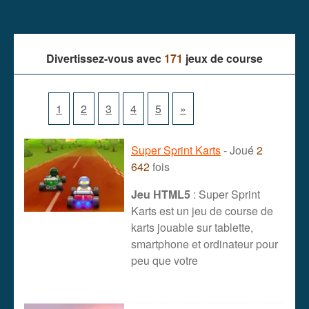
Divertissez-vous avec
171
jeux de course
1
2
3
4
5
»
Super Sprint Karts
- Joué
2
642
fois
Jeu HTML5
: Super Sprint
Karts est un jeu de course de
karts jouable sur tablette,
smartphone et ordinateur pour
peu que votre