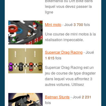
Bikemania ou Dirt Bike dans
lequel vous devez passer la
ligne
Mini moto
- Joué
3 700
fois
Une course de mini motos à la
réalisation impeccable.
Supercar Drag Racing
- Joué
1 615
fois
Supercar Drag Racing est un
jeu de course de type dragster
dans lequel vous affrontez 3
autres voitures. Utilisez
Batman Stunts
- Joué
2 231
fois