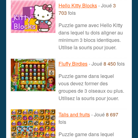
Hello Kitty Blocks
- Joué
3
703
fois
Puzzle game avec Hello Kitty
dans lequel tu dois aligner au
minimum 3 blocs identiques.
Utilise la souris pour jouer.
Fluffy Birdies
- Joué
8 450
fois
Puzzle game dans lequel
vous devez former des
groupes de 3 oiseaux ou plus.
Utilisez la souris pour jouer.
Talis and fruits
- Joué
8 697
fois
Puzzle game dans lequel