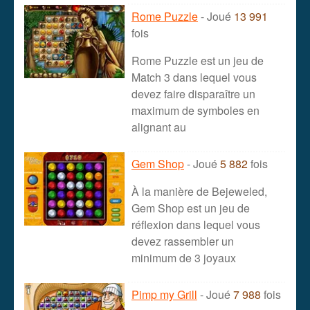
Rome Puzzle
- Joué
13 991
fois
Rome Puzzle est un jeu de
Match 3 dans lequel vous
devez faire disparaître un
maximum de symboles en
alignant au
Gem Shop
- Joué
5 882
fois
À la manière de Bejeweled,
Gem Shop est un jeu de
réflexion dans lequel vous
devez rassembler un
minimum de 3 joyaux
Pimp my Grill
- Joué
7 988
fois