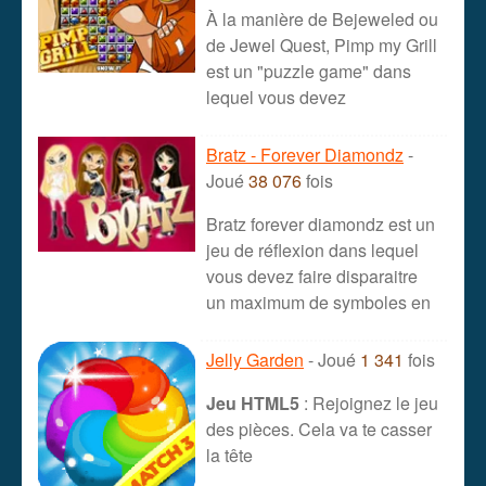
À la manière de Bejeweled ou
de Jewel Quest, Pimp my Grill
est un "puzzle game" dans
lequel vous devez
Bratz - Forever Diamondz
-
Joué
38 076
fois
Bratz forever diamondz est un
jeu de réflexion dans lequel
vous devez faire disparaitre
un maximum de symboles en
Jelly Garden
- Joué
1 341
fois
Jeu HTML5
: Rejoignez le jeu
des pièces. Cela va te casser
la tête