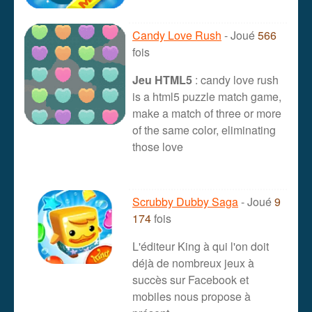
Candy Love Rush
- Joué
566
fois
Jeu HTML5
: candy love rush
is a html5 puzzle match game,
make a match of three or more
of the same color, eliminating
those love
Scrubby Dubby Saga
- Joué
9
174
fois
L'éditeur King à qui l'on doit
déjà de nombreux jeux à
succès sur Facebook et
mobiles nous propose à