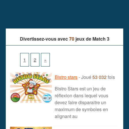
Divertissez-vous avec
70
jeux de Match 3
1
2
»
Bistro stars
- Joué
53 032
fois
Bistro Stars est un jeu de
réflexion dans lequel vous
devez faire disparaitre un
maximum de symboles en
alignant au