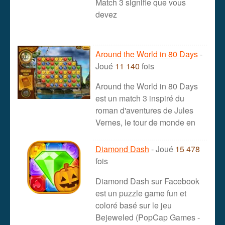
Match 3 signifie que vous
devez
Around the World in 80 Days
-
Joué
11 140
fois
Around the World in 80 Days
est un match 3 inspiré du
roman d'aventures de Jules
Vernes, le tour de monde en
Diamond Dash
- Joué
15 478
fois
Diamond Dash sur Facebook
est un puzzle game fun et
coloré basé sur le jeu
Bejeweled (PopCap Games -