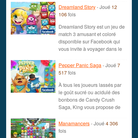
Dreamland Story
- Joué
12
106
fois
Dreamland Story est un jeu de
match 3 amusant et coloré
disponible sur Facebook qui
vous invite à voyager dans le
Pepper Panic Saga
- Joué
7
517
fois
À tous les joueurs lassés par
le goût sucré ou acidulé des
bonbons de Candy Crush
Saga, King vous propose de
Manamancers
- Joué
4 306
fois