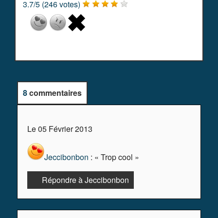
3.7
/
5
(
246
votes)
8
commentaires
Le 05 Février 2013
Jeccibonbon
: « Trop cool »
Répondre à Jeccibonbon