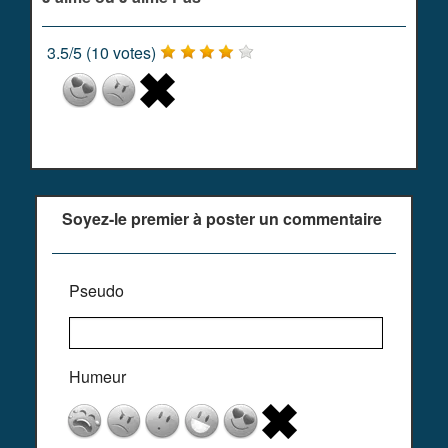
3.5
/
5
(
10
votes)
Soyez-le premier à poster un commentaire
Pseudo
Humeur