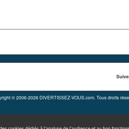
Suive
right © 2006-2026 DIVERTISSEZ-VOUS.com. Tous droits rése
Contact
Ajouter un jeu
Plan du site
n des cookies dédiés à l'analyse de l'audience et au bon fonctio