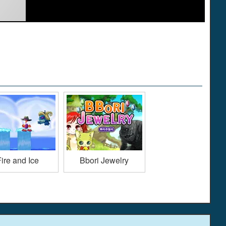
ire and Ice
Bbori Jewelry