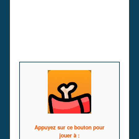
Appuyez sur ce bouton pour
jouer à :