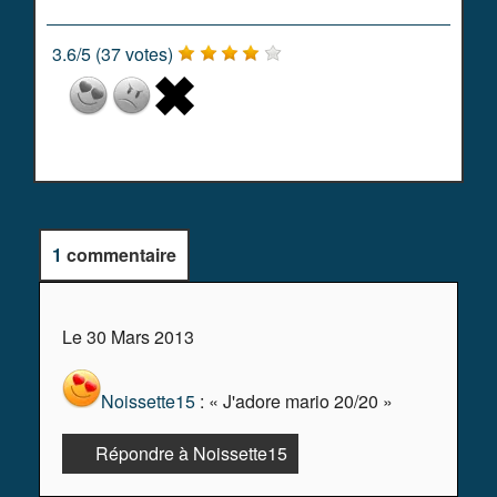
3.6
/
5
(
37
votes)
1
commentaire
Le 30 Mars 2013
Noissette15
: « J'adore mario 20/20 »
Répondre à Noissette15