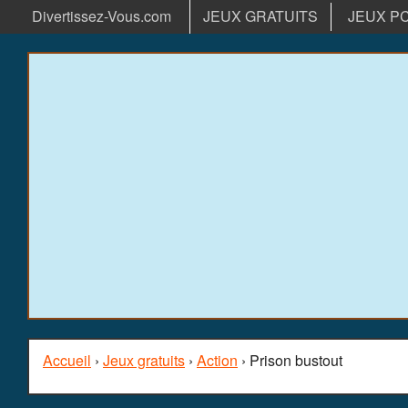
Divertissez-Vous.com
JEUX GRATUITS
JEUX P
Accueil
›
Jeux gratuits
›
Action
› Prison bustout