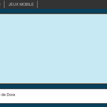
C
JEUX MOBILE
e de Dora