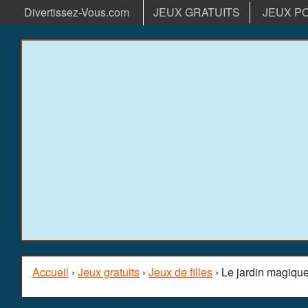
Divertissez-Vous.com
JEUX GRATUITS
JEUX P
Accueil
›
Jeux gratuits
›
Jeux de filles
› Le jardin magiqu