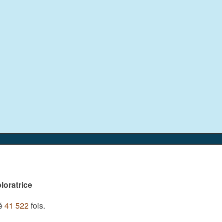
loratrice
ué
41 522
fois.