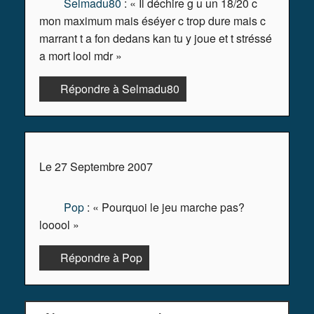
Selmadu80
: « Il déchire g u un 18/20 c
mon maximum mais éséyer c trop dure mais c
marrant t a fon dedans kan tu y joue et t stréssé
a mort lool mdr »
Répondre à Selmadu80
Le 27 Septembre 2007
Pop
: « Pourquoi le jeu marche pas?
looool »
Répondre à Pop