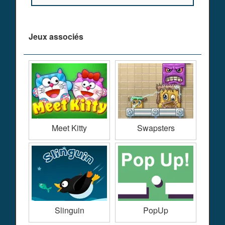
Jeux associés
Meet Kitty
Swapsters
Slinguin
PopUp