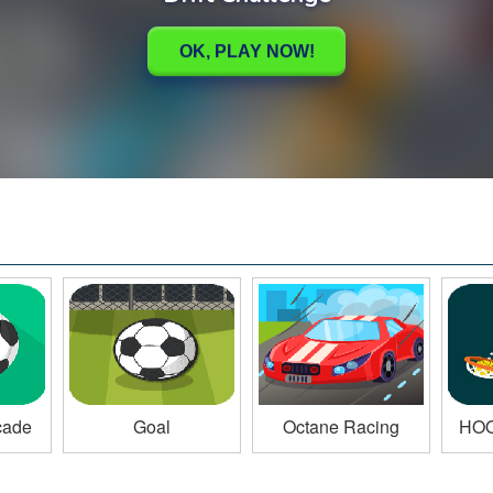
cade
Goal
Octane Racing
HOO