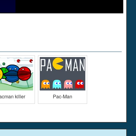
acman killer
Pac-Man