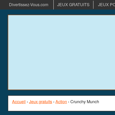
Divertissez-Vous.com
JEUX GRATUITS
JEUX P
Accueil
›
Jeux gratuits
›
Action
› Crunchy Munch