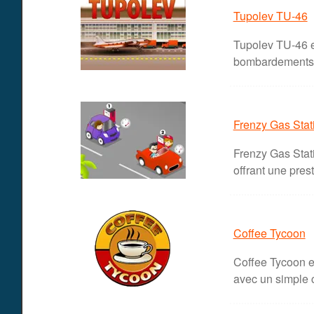
Tupolev TU-46
Tupolev TU-46 es
bombardements, l
Frenzy Gas Stat
Frenzy Gas Stati
offrant une prest
Coffee Tycoon
Coffee Tycoon es
avec un simple c