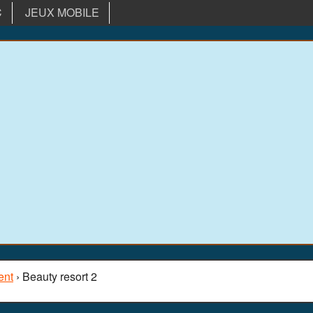
C
JEUX MOBILE
ent
› Beauty resort 2