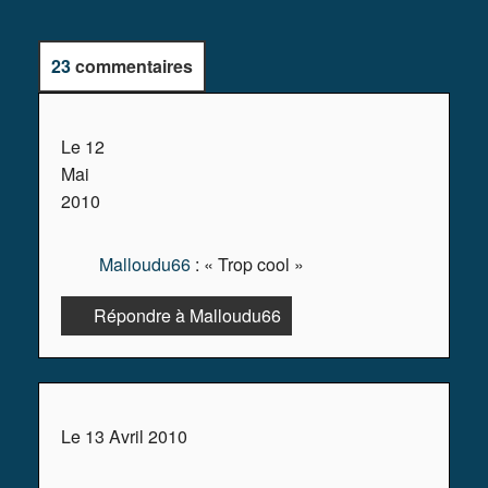
23
commentaires
Le 12
Page Principale
1
2
»
Mai
2010
Malloudu66
: « Trop cool »
Répondre à Malloudu66
Le 13 Avril 2010