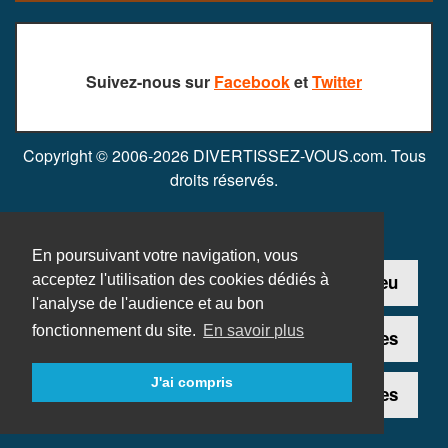
Suivez-nous sur
Facebook
et
Twitter
Copyright © 2006-2026 DIVERTISSEZ-VOUS.com. Tous
droits réservés.
En poursuivant votre navigation, vous
Contact
Ajouter un jeu
acceptez l'utilisation des cookies dédiés à
l'analyse de l'audience et au bon
fonctionnement du site.
En savoir plus
Plan du site
Mentions légales
J'ai compris
Données personnelles