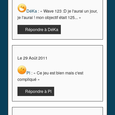
DéKa
: « Wave 123 :D je l'aurai un jour,
je l'aurai ! mon objectif était 125... »
Répondre à DéKa
Le 29 Août 2011
Pl
: « Ce jeu est bien mais c'est
compliqué »
Répondre à Pl