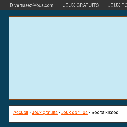
Divertissez-Vous.com
JEUX GRATUITS
JEUX P
Accueil
›
Jeux gratuits
›
Jeux de filles
› Secret kisses