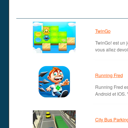
TwinGo
TwinGo! est un j
vous allez devoir
Running Fred
Running Fred est
Android et IOS. 
City Bus Parkin