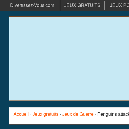
Divertissez-Vous.com
JEUX GRATUITS
JEUX P
Accueil
›
Jeux gratuits
›
Jeux de Guerre
› Penguins attac