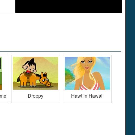
ame
Droppy
Hawt in Hawaii