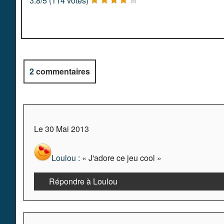
3.8
/
5
(
114
votes)
2
commentaires
Le 30 Mai 2013
Loulou
: « J'adore ce jeu cool »
Répondre à Loulou