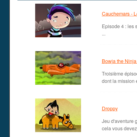
Cauchemars - L
Episode 4 : les 
...
Bowja the Ninja
Troisième épisod
dont la mission e
Droppy
Jeu d'aventure g
cela vous devez 