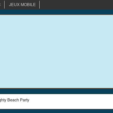
C
JEUX MOBILE
hty Beach Party