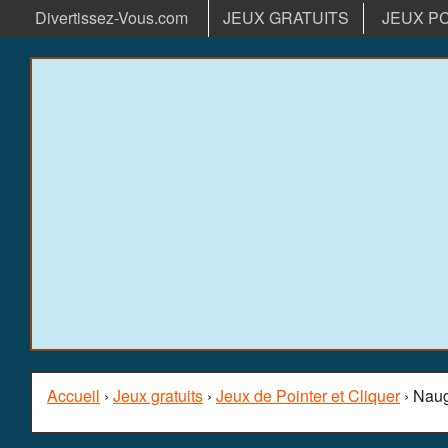
Divertissez-Vous.com
JEUX GRATUITS
JEUX P
Accueil
›
Jeux gratuits
›
Jeux de Pointer et Cliquer
› Naug