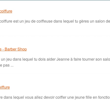
oiffure
oiffure est un jeu de coiffeuse dans lequel tu gères un salon de b
re - Barber Shop
un jeu dans lequel tu dois aider Jeanne à faire tourner son salon
e pas ...
oiffure
re dans lequel vous allez devoir coiffer une jeune fille en foncti