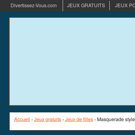
Divertissez-Vous.com
JEUX GRATUITS
JEUX P
Accueil
›
Jeux gratuits
›
Jeux de filles
› Masquerade styl