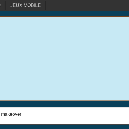
C
JEUX MOBILE
e makeover