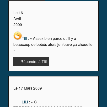
Le 16
Page Principale
1
2
»
Avril
2009
Titi
: « Assez bien parce qu'il y a
beaucoup de bébés alors je trouve ça chouette.
»
Répondre à Titi
Le 17 Mars 2009
LILI
: « C