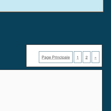
Page Principale
1
2
»