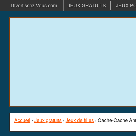
Divertissez-Vous.com
JEUX GRATUITS
JEUX P
Accueil
›
Jeux gratuits
›
Jeux de filles
› Cache-Cache An